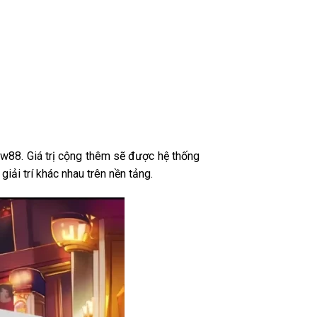
 jw88. Giá trị cộng thêm sẽ được hệ thống
iải trí khác nhau trên nền tảng.