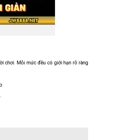
i chơi. Mỗi mức đều có giới hạn rõ ràng
p.
.