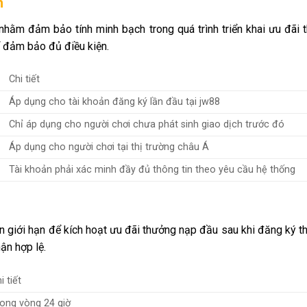
h
hằm đảm bảo tính minh bạch trong quá trình triển khai ưu đãi
để đảm bảo đủ điều kiện.
Chi tiết
Áp dụng cho tài khoản đăng ký lần đầu tại jw88
Chỉ áp dụng cho người chơi chưa phát sinh giao dịch trước đó
Áp dụng cho người chơi tại thị trường châu Á
Tài khoản phải xác minh đầy đủ thông tin theo yêu cầu hệ thống
n giới hạn để kích hoạt ưu đãi
thưởng nạp đầu
sau khi đăng ký t
ận hợp lệ.
i tiết
rong vòng 24 giờ