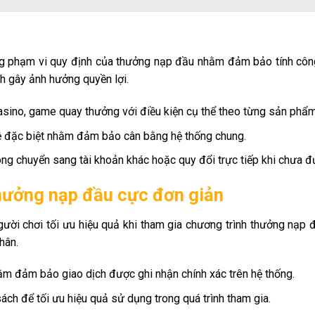
ng phạm vi quy định của
thưởng nạp đầu
nhằm đảm bảo tính công
h gây ảnh hưởng quyền lợi.
asino, game quay thưởng với điều kiện cụ thể theo từng sản phẩm
lệ đặc biệt nhằm đảm bảo cân bằng hệ thống chung.
ông chuyển sang tài khoản khác hoặc quy đổi trực tiếp khi chưa đ
hưởng nạp đầu cực đơn giản
gười chơi tối ưu hiệu quả khi tham gia chương trình
thưởng nạp 
hân.
hằm đảm bảo giao dịch được ghi nhận chính xác trên hệ thống.
ch để tối ưu hiệu quả sử dụng trong quá trình tham gia.