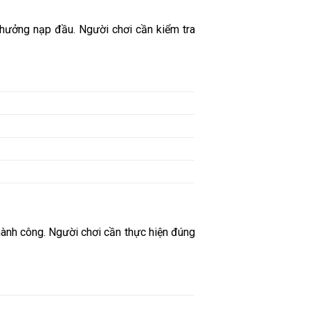
thưởng nạp đầu
. Người chơi cần kiểm tra
hành công. Người chơi cần thực hiện đúng