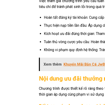
Việc tham gia chương trình yêu cầu tuâ
tiêu chí để tránh phát sinh lỗi trong quá t
Hoàn tất đăng ký tài khoản: Cung cấp
Thực hiện nạp tiền lần đầu: Áp dụng ch
Kích hoạt ưu đãi đúng thời gian: Tham
Tuân thủ vòng cược yêu cầu: Hoàn thàn
Không vi phạm quy định hệ thống: Trá
Xem thêm
Khuyến Mãi Bắn Cá Jw88
Nội dung ưu đãi thưởng 
Chương trình được thiết kế rõ ràng the
thời gian áp dụng cùng phạm vi sử dụng đ