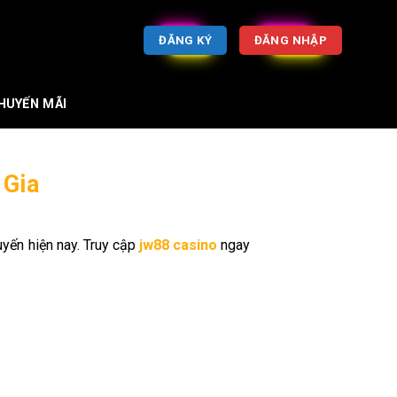
ĐĂNG KÝ
ĐĂNG NHẬP
HUYẾN MÃI
 Gia
uyến hiện nay. Truy cập
jw88 casino
ngay