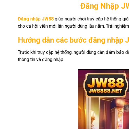
Đăng Nhập JW
Đăng nhập JW88
giúp người chơi truy cập hệ thống giả
cho cả hội viên mới lẫn người dùng lâu năm. Trải nghiệ
Hướng dẫn các bước đăng nhập 
Trước khi truy cập hệ thống, người dùng cần đảm bảo đã 
thông tin và đăng nhập.