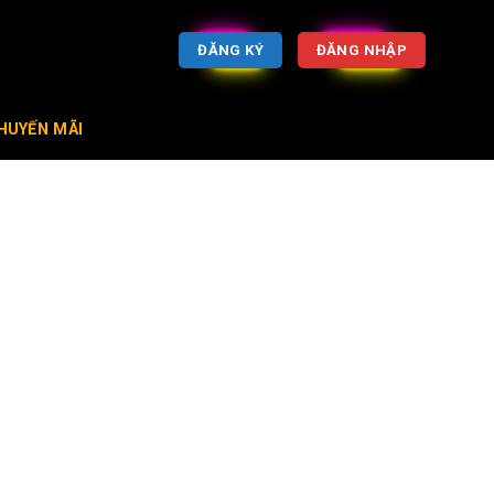
ĐĂNG KÝ
ĐĂNG NHẬP
HUYẾN MÃI