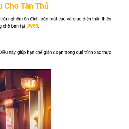
u Cho Tân Thủ
trải nghiệm ổn định, bảo mật cao và giao diện thân thiện
g chờ bạn tại
JW88
.
Điều này giúp hạn chế gián đoạn trong quá trình xác thực