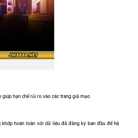
 giúp hạn chế rủi ro vào các trang giả mạo.
ng khớp hoàn toàn với dữ liệu đã đăng ký ban đầu để hệ