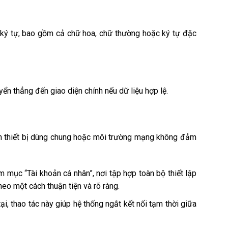
g ký tự, bao gồm cả chữ hoa, chữ thường hoặc ký tự đặc
yển thẳng đến giao diện chính nếu dữ liệu hợp lệ.
trên thiết bị dùng chung hoặc môi trường mạng không đảm
m mục “Tài khoản cá nhân”, nơi tập hợp toàn bộ thiết lập
heo một cách thuận tiện và rõ ràng.
ại, thao tác này giúp hệ thống ngắt kết nối tạm thời giữa