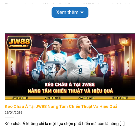
Trong xu hướng giải trí số, thể thao JW88 đang trở thành lựa
Xem thêm
chọn quen thuộc nhờ khả năng kết hợp giữa theo dõi trận
đấu và tương tác theo thời gian thực. Hội viên không chỉ xem
mà còn có thể đưa ra quyết định ngay trong từng phút thi
đấu. Sự rõ ràng về dữ liệu cùng tốc độ cập nhật nhanh giúp
trải nghiệm trở nên ổn định và cuốn hút hơn.
Hệ thống kèo đa dạng – Linh hoạt theo từng chiến lược
Trong thể thao JW88, hội viên có thể lựa chọn nhiều dạng
kèo khác nhau tùy vào cách tham gia. Kèo trước trận thường
mở trước 30–120 phút, trong khi kèo trực tiếp được cập
nhật mỗi 3–5 giây khi trận đang diễn ra. Mỗi giải đấu đều có
bảng kèo riêng, giúp người chơi dễ dàng điều chỉnh lựa chọn
Kèo Châu Á Tại JW88 Nâng Tầm Chiến Thuật Và Hiệu Quả
theo từng tình huống cụ thể.
29/04/2026
Hiển thị trực quan – Theo dõi trận đấu rõ ràng theo
Kèo châu Á không chỉ là một lựa chọn phổ biến mà còn là công [...]
từng giây